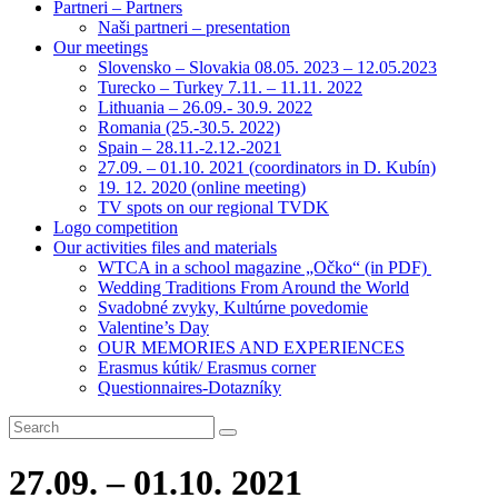
Partneri – Partners
Naši partneri – presentation
Our meetings
Slovensko – Slovakia 08.05. 2023 – 12.05.2023
Turecko – Turkey 7.11. – 11.11. 2022
Lithuania – 26.09.- 30.9. 2022
Romania (25.-30.5. 2022)
Spain – 28.11.-2.12.-2021
27.09. – 01.10. 2021 (coordinators in D. Kubín)
19. 12. 2020 (online meeting)
TV spots on our regional TVDK
Logo competition
Our activities files and materials
WTCA in a school magazine „Očko“ (in PDF)
Wedding Traditions From Around the World
Svadobné zvyky, Kultúrne povedomie
Valentine’s Day
OUR MEMORIES AND EXPERIENCES
Erasmus kútik/ Erasmus corner
Questionnaires-Dotazníky
27.09. – 01.10. 2021