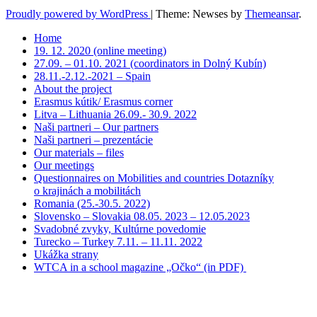
Proudly powered by WordPress
|
Theme: Newses by
Themeansar
.
Home
19. 12. 2020 (online meeting)
27.09. – 01.10. 2021 (coordinators in Dolný Kubín)
28.11.-2.12.-2021 – Spain
About the project
Erasmus kútik/ Erasmus corner
Litva – Lithuania 26.09.- 30.9. 2022
Naši partneri – Our partners
Naši partneri – prezentácie
Our materials – files
Our meetings
Questionnaires on Mobilities and countries Dotazníky
o krajinách a mobilitách
Romania (25.-30.5. 2022)
Slovensko – Slovakia 08.05. 2023 – 12.05.2023
Svadobné zvyky, Kultúrne povedomie
Turecko – Turkey 7.11. – 11.11. 2022
Ukážka strany
WTCA in a school magazine „Očko“ (in PDF)