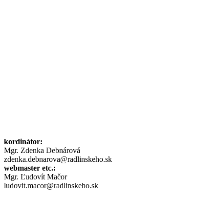
kordinátor:
Mgr. Zdenka Debnárová
zdenka.debnarova@radlinskeho.sk
webmaster etc.:
Mgr. Ľudovít Mačor
ludovit.macor@radlinskeho.sk