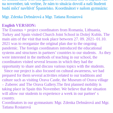
na november, tak veríme, že nám to situácia dovolí a naši študenti
budú môcť navštíviť Španielsko.
Koordinátori v našom gymnáziu:
Mgr. Zdenka Debnárová a Mgr. Tatiana Rosiarová
English VERSION:
The Erasmus + project coordinators from Romania, Lithuania,
Turkey and Spain visited Church Joint School in Dolný Kubín. The
main aim of the visit that took place between 27. 09. 2021- 01.10.
2021 was to reorganize the original plan due to the ongoing
pandemic. The foreign coordinators introduced the educational
systems and structures in partners’ countries to our students. As they
were interested in the methods of teaching in our school, the
coordinators visited several lessons in which they had the
opportunity to share and discuss various topics with the students.
Since our project is also focused on cultural awareness, we had
prepared for them several activities related to our traditions and
culture such as visiting Orava Castle, the Museum of Orava village
– Zuberec and The Orava Gallery.The first planned mobility is
taking place in Spain this November. We believe that the situation
will allow our students to experience a week in our partner′ s
country.
Coordinators in our gymnasium: Mgr. Zdenka Debnárová and Mgr.
Tatiana Rosiarová