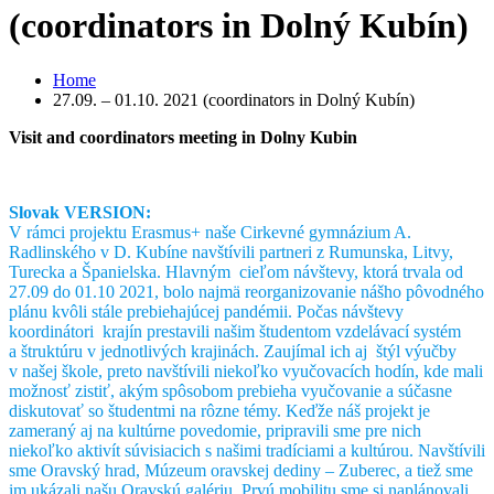
(coordinators in Dolný Kubín)
Home
27.09. – 01.10. 2021 (coordinators in Dolný Kubín)
Visit and coordinators meeting in Dolny Kubin
Slovak VERSION:
V rámci projektu Erasmus+ naše Cirkevné gymnázium A.
Radlinského v D. Kubíne navštívili partneri z Rumunska, Litvy,
Turecka a Španielska. Hlavným cieľom návštevy, ktorá trvala od
27.09 do 01.10 2021, bolo najmä reorganizovanie nášho pôvodného
plánu kvôli stále prebiehajúcej pandémii. Počas návštevy
koordinátori krajín prestavili našim študentom vzdelávací systém
a štruktúru v jednotlivých krajinách. Zaujímal ich aj štýl výučby
v našej škole, preto navštívili niekoľko vyučovacích hodín, kde mali
možnosť zistiť, akým spôsobom prebieha vyučovanie a súčasne
diskutovať so študentmi na rôzne témy. Keďže náš projekt je
zameraný aj na kultúrne povedomie, pripravili sme pre nich
niekoľko aktivít súvisiacich s našimi tradíciami a kultúrou. Navštívili
sme Oravský hrad, Múzeum oravskej dediny – Zuberec, a tiež sme
im ukázali našu Oravskú galériu.
Prvú mobilitu sme si naplánovali